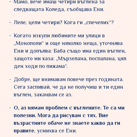
Мамо, вече имаш четири въглена за
следващата Коледа, съобщава Ени.
Леле, цели четири? Кога ги „спечелих“?
Когато изкупи любимите ми улици в
„Монополи“ и още няколко неща, уточнява
Ени и допълва: Баба също има един въглен,
защото ми каза: „Мързелана, поспалана, цял
ден ходи по пижама“.
Добре, ще внимавам повече през годината.
Сега заспивай, че да не получиш и ти един
въглен, заканвам се аз.
О, аз нямам проблем с въглените. Те са ми
полезни. Мога да рисувам с тях. Вие
възрастните обаче не знаете какво да ги
правите
, усмихва се Ени.