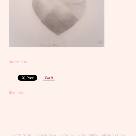
share this:
like this:
ATTITUDE
CHARCOAL
CHILD
CHILDREN
EDUCATION