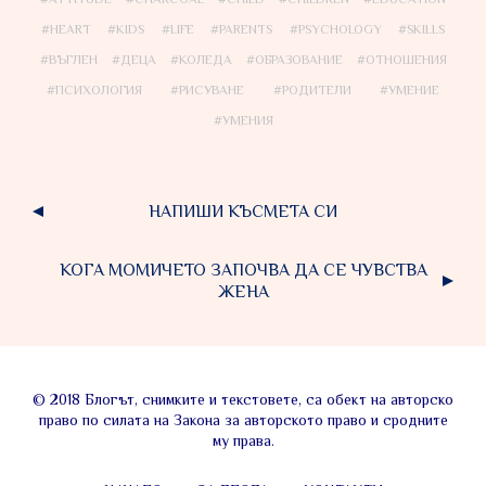
HEART
KIDS
LIFE
PARENTS
PSYCHOLOGY
SKILLS
ВЪГЛЕН
ДЕЦА
КОЛЕДА
ОБРАЗОВАНИЕ
ОТНОШЕНИЯ
ПСИХОЛОГИЯ
РИСУВАНЕ
РОДИТЕЛИ
УМЕНИЕ
УМЕНИЯ
НАПИШИ КЪСМЕТА СИ
КОГА МОМИЧЕТО ЗАПОЧВА ДА СЕ ЧУВСТВА
ЖЕНА
© 2018 Блогът, снимките и текстовете, са обект на авторско
право по силата на Закона за авторското право и сродните
му права.