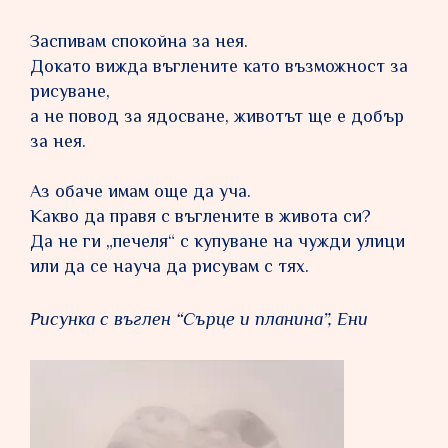
Заспивам спокойна за нея.
Докато вижда въглените като възможност за
рисуване,
а не повод за ядосване, животът ще е добър
за нея.
Аз обаче имам още да уча.
Какво да правя с въглените в живота си?
Да не ги „печеля“ с купуване на чужди улици
или да се науча да рисувам с тях.
Рисунка с въглен “Сърце и планина”, Ени