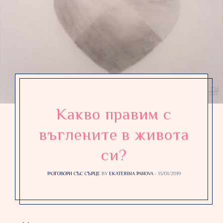
Какво правим с
въглените в живота
си?
РАЗГОВОРИ СЪС СЪРЦЕ
BY
EKATERINA PANOVA
13/01/2019